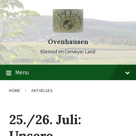
Skip
Skip
Skip
to
to
to
content
main
footer
navigation
Ovenhausen
Kleinod im Corveyer Land
Menu
HOME
AKTUELLES
25./26. Juli:
Unsere