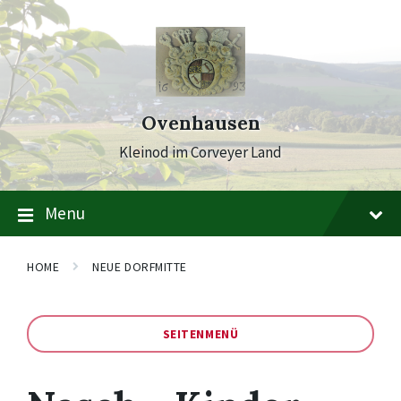
Skip
Skip
Skip
to
to
to
content
main
footer
navigation
Ovenhausen
Kleinod im Corveyer Land
Menu
HOME
NEUE DORFMITTE
SEITENMENÜ