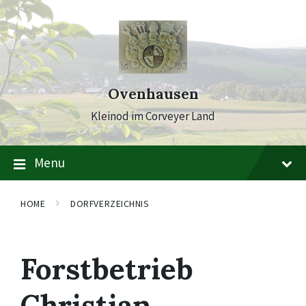
Skip
Skip
Skip
to
to
to
content
main
footer
navigation
Ovenhausen
Kleinod im Corveyer Land
Menu
HOME
DORFVERZEICHNIS
Forstbetrieb
Christian