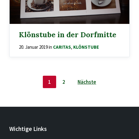
Klönstube in der Dorfmitte
20. Januar 2019
in
CARITAS
,
KLÖNSTUBE
Seitennummerierung
1
2
Nächste
der
Beiträge
Wichtige Links