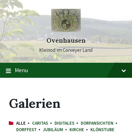
Skip
Skip
Skip
to
to
to
content
main
footer
navigation
Ovenhausen
Kleinod im Corveyer Land
Menu
Galerien
ALLE
CARITAS
DIGITALES
DORFANSICHTEN
DORFFEST
JUBILÄUM
KIRCHE
KLÖNSTUBE