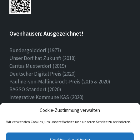
Ovenhausen: Ausgezeichnet!
Bundesgolddorf (1977)
Unser Dorf hat Zukunft (2018)
Caritas Musterdorf (2019)
Deutscher Digital Preis (2020)
Pauline-von-Mallinckrodt-Preis (2015 & 2020)
BAGSO Standort (2020)
Integrative Kommune KAS (2020)
Ehrenamtspreis Stadt Höxter (2020)
Cookie-Zustimmung verwalten
Heimatpreis (2022)
Wir verwenden Cookies, um unsere Website und unseren Service zu optimieren.
E-
Facebook
Twitter
Cookies akzeptieren