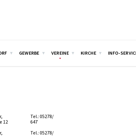
ORF
GEWERBE
VEREINE
KIRCHE
INFO-SERVIC
r,
Tel.: 05278/
e 12
647
r,
Tel.: 05278/