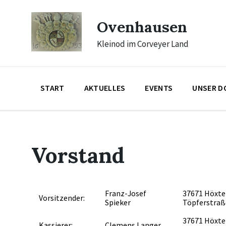
Skip
Skip
Skip
to
to
to
Ovenhausen
content
main
footer
navigation
Kleinod im Corveyer Land
START
AKTUELLES
EVENTS
UNSER D
Vorstand
Franz-Josef
37671 Höxte
Vorsitzender:
Spieker
Töpferstraß
37671 Höxte
Kassierer:
Clemens Langer