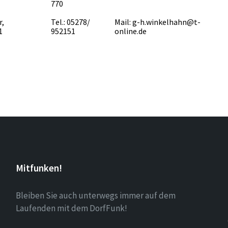
770
r,
Tel.: 05278/
Mail: g-h.winkelhahn@t-
1
952151
online.de
Mitfunken!
Bleiben Sie auch unterwegs immer auf dem
Laufenden mit dem DorfFunk!