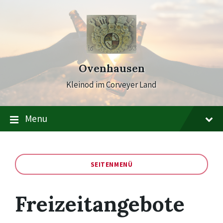
Skip
Skip
Skip
to
to
to
content
main
footer
navigation
Ovenhausen
Kleinod im Corveyer Land
Menu
SEITENMENÜ
Freizeitangebote