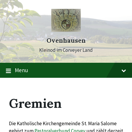
Skip
Skip
Skip
to
to
to
content
main
footer
navigation
Ovenhausen
Kleinod im Corveyer Land
Menu
Gremien
Die Katholische Kirchengemeinde St. Maria Salome
gehört zum
Pastoralverbund Corvey
und zählt derzeit