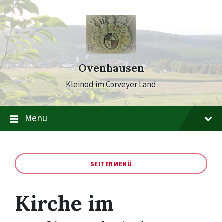
Skip
Skip
Skip
to
to
to
content
main
footer
navigation
Ovenhausen
Kleinod im Corveyer Land
Menu
SEITENMENÜ
Kirche im