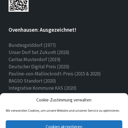
Ovenhausen: Ausgezeichnet!
Bundesgolddorf (1977)
Unser Dorf hat Zukunft (2018)
Caritas Musterdorf (2019)
Deutscher Digital Preis (2020)
Pauline-von-Mallinckrodt-Preis (2015 & 2020)
BAGSO Standort (2020)
Integrative Kommune KAS (2020)
Ehrenamtspreis Stadt Höxter (2020)
Cookie-Zustimmung verwalten
Heimatpreis (2022)
Wir verwenden Cookies, um unsere Website und unseren Service zu optimieren.
E-
Facebook
Twitter
Cookies akzeptieren