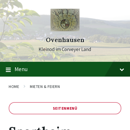
Skip
Skip
Skip
to
to
to
content
main
footer
navigation
Ovenhausen
Kleinod im Corveyer Land
Menu
HOME
MIETEN & FEIERN
SEITENMENÜ