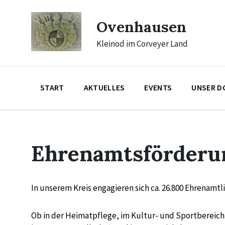
Skip
Skip
Skip
to
to
to
Ovenhausen
content
main
footer
navigation
Kleinod im Corveyer Land
START
AKTUELLES
EVENTS
UNSER D
Ehrenamtsförderun
In unserem Kreis engagieren sich ca. 26.800 Ehrenamtl
Ob in der Heimatpflege, im Kultur- und Sportbereich