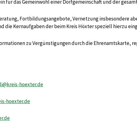
tein für das Gemeinwohl einer Dorfgemeinschaft und der gesam
Beratung, Fortbildungsangebote, Vernetzung insbesondere a
 die Kernaufgaben der beim Kreis Höxter speziell hierzu eing
formationen zu Vergünstigungen durch die Ehrenamtskarte, r
lli@kreis-hoexter.de
eis-hoexter.de
er.de