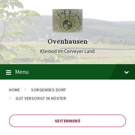
Skip
Skip
Skip
to
to
to
content
main
footer
navigation
Ovenhausen
Kleinod im Corveyer Land
Menu
HOME
SORGENDES DORF
GUT VERSORGT IN HÖXTER
SEITENMENÜ