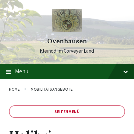
Skip
Skip
Skip
to
to
to
content
main
footer
navigation
Ovenhausen
Kleinod im Corveyer Land
Menu
HOME
MOBILITÄTSANGEBOTE
SEITENMENÜ