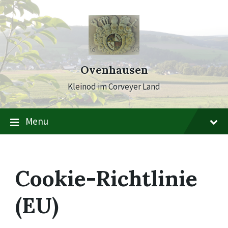
Skip
Skip
Skip
to
to
to
content
main
footer
navigation
Ovenhausen
Kleinod im Corveyer Land
Menu
Cookie-Richtlinie
(EU)