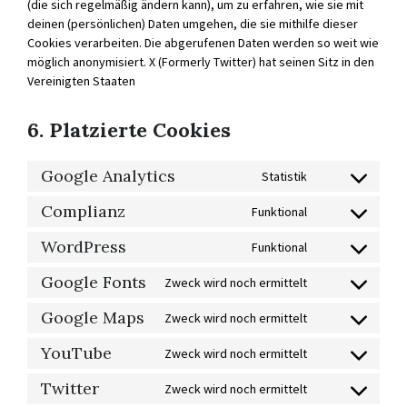
(die sich regelmäßig ändern kann), um zu erfahren, wie sie mit
deinen (persönlichen) Daten umgehen, die sie mithilfe dieser
Cookies verarbeiten. Die abgerufenen Daten werden so weit wie
möglich anonymisiert. X (Formerly Twitter) hat seinen Sitz in den
Vereinigten Staaten
6. Platzierte Cookies
Google Analytics
Statistik
CONSENT
TO
SERVICE
Complianz
Funktional
CONSENT
GOOGLE-
TO
ANALYTICS
SERVICE
WordPress
Funktional
CONSENT
COMPLIANZ
TO
SERVICE
Google Fonts
Zweck wird noch ermittelt
CONSENT
WORDPRESS
TO
SERVICE
Google Maps
Zweck wird noch ermittelt
CONSENT
GOOGLE-
TO
FONTS
SERVICE
YouTube
Zweck wird noch ermittelt
CONSENT
GOOGLE-
TO
MAPS
SERVICE
Twitter
Zweck wird noch ermittelt
CONSENT
YOUTUBE
TO