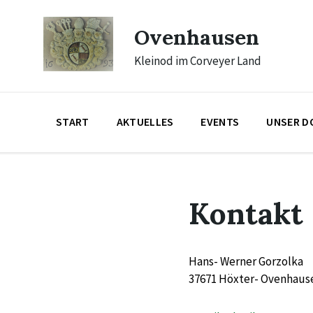
Skip
Skip
Skip
to
to
to
Ovenhausen
content
main
footer
navigation
Kleinod im Corveyer Land
START
AKTUELLES
EVENTS
UNSER D
Kontakt
Hans- Werner Gorzolka
37671 Höxter- Ovenhaus