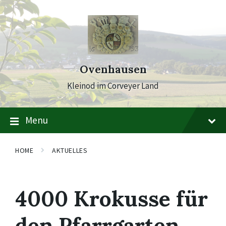
Skip
Skip
Skip
to
to
to
content
main
footer
navigation
Ovenhausen
Kleinod im Corveyer Land
Menu
HOME
AKTUELLES
4000 Krokusse für
den Pfarrgarten