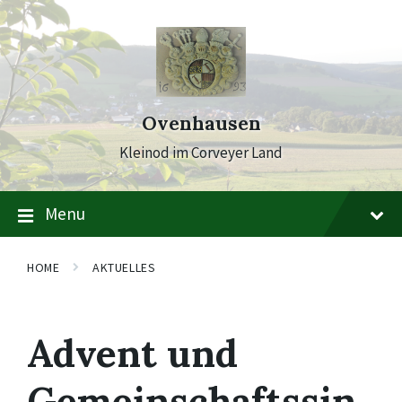
Skip
Skip
Skip
to
to
to
content
main
footer
navigation
Ovenhausen
Kleinod im Corveyer Land
Menu
HOME
AKTUELLES
Advent und
Gemeinschaftssin