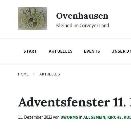
Skip
Skip
Skip
to
to
to
Ovenhausen
content
main
footer
navigation
Kleinod im Corveyer Land
START
AKTUELLES
EVENTS
UNSER D
HOME
AKTUELLES
Adventsfenster 11
11. Dezember 2022
von
DWORMS
in
ALLGEMEIN
,
KIRCHE
,
KU