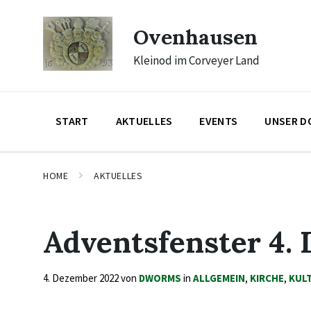
Skip
Skip
Skip
to
to
to
Ovenhausen
content
main
footer
navigation
Kleinod im Corveyer Land
START
AKTUELLES
EVENTS
UNSER D
HOME
AKTUELLES
Adventsfenster 4.
4. Dezember 2022
von
DWORMS
in
ALLGEMEIN
,
KIRCHE
,
KUL