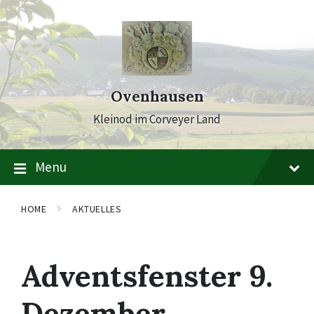
Skip
Skip
Skip
to
to
to
content
main
footer
navigation
Ovenhausen
Kleinod im Corveyer Land
Menu
HOME
AKTUELLES
Adventsfenster 9.
Dezember