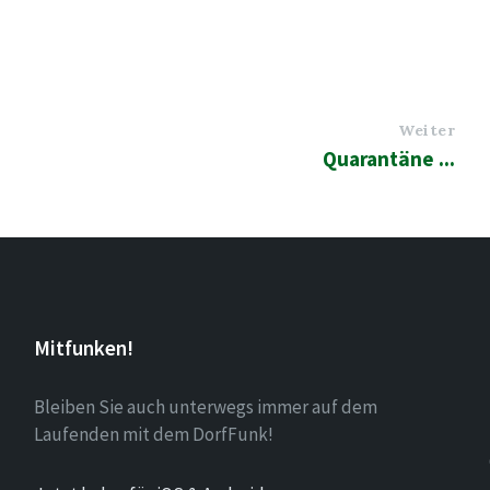
Weiter
Quarantäne ...
Mitfunken!
Bleiben Sie auch unterwegs immer auf dem
Laufenden mit dem DorfFunk!