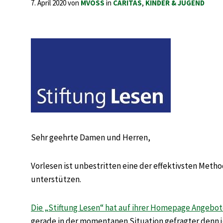
7. April 2020
von
MVOSS
in
CARITAS
,
KINDER & JUGEND
Sehr geehrte Damen und Herren,
Vorlesen ist unbestritten eine der effektivsten Meth
unterstützen.
Die „Stiftung Lesen“ hat auf ihrer Homepage Angebo
gerade in der momentanen Situation gefragter denn je