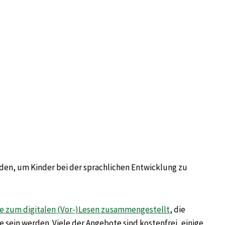
oden, um Kinder bei der sprachlichen Entwicklung zu
te zum digitalen (Vor-)Lesen zusammengestellt
, die
 sein werden. Viele der Angebote sind kostenfrei, einige