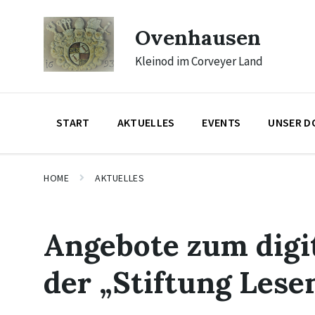
Skip
Skip
Skip
to
to
to
Ovenhausen
content
main
footer
navigation
Kleinod im Corveyer Land
START
AKTUELLES
EVENTS
UNSER D
HOME
AKTUELLES
Angebote zum digi
der „Stiftung Lese