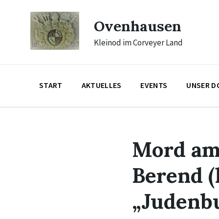
Skip
Skip
Skip
to
to
to
Ovenhausen
content
main
footer
navigation
Kleinod im Corveyer Land
START
AKTUELLES
EVENTS
UNSER D
Mord am
Berend (
„Judenbu