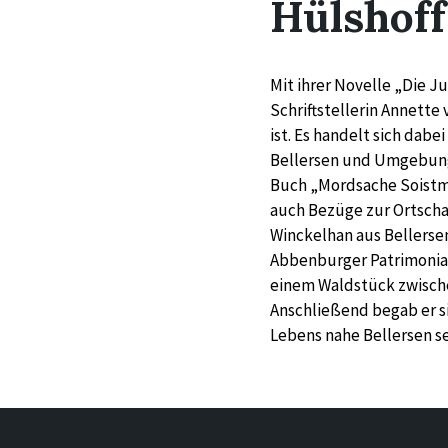
Hülshoff
Mit ihrer Novelle „Die 
Schriftstellerin Annette
ist. Es handelt sich dab
Bellersen und Umgebung 
Buch „Mordsache Soistma
auch Bezüge zur Ortscha
Winckelhan aus Bellersen
Abbenburger Patrimonia
einem Waldstück zwisch
Anschließend begab er si
Lebens nahe Bellersen se