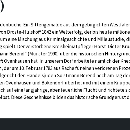
)
Judenbuche. Ein Sittengemälde aus dem gebirgichten Westfalen
 von Droste-Hülshoff 1842 ein Welterfolg, der bis heute milli
ei um eine Mischung aus Kriminalgeschichte und Milieustudie, d
spielt. Der verstorbene Kreisheimatpfleger Horst-Dieter Krus
nn Berend“ (Münster 1990) über die historischen Hintergründ
ft Ovenhausen hat: In unserem Dorf arbeitete nämlich der Kn
, der am 10. Februar 1783 aus Rache für einen verlorenen Proz
lgericht den Handelsjuden Soistmann Berend noch am Tag der
en Ovenhausen und Bökendorf überfiel und mit einem Knüppe
ch auf eine langjährige, abenteuerliche Flucht und richtete s
lbst. Diese Geschehnisse bilden das historische Grundgerüst d