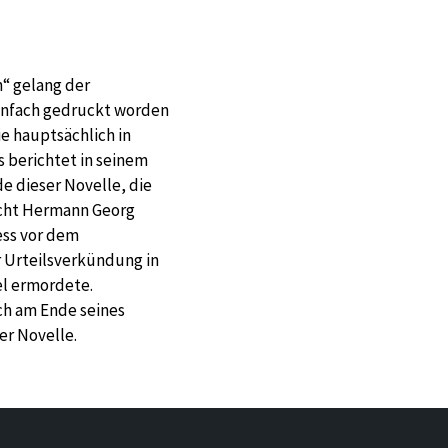
“ gelang der
onenfach gedruckt worden
ie hauptsächlich in
 berichtet in seinem
e dieser Novelle, die
echt Hermann Georg
ess vor dem
 Urteilsverkündung in
l ermordete.
ich am Ende seines
er Novelle.