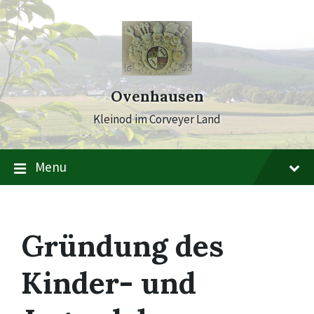
Skip
Skip
Skip
to
to
to
content
main
footer
navigation
Ovenhausen
Kleinod im Corveyer Land
Menu
Gründung des
Kinder- und