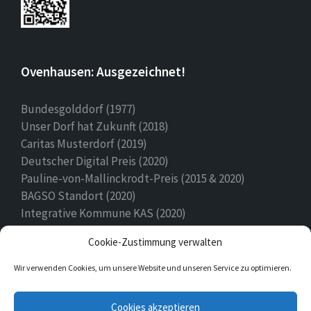
Ovenhausen: Ausgezeichnet!
Bundesgolddorf (1977)
Unser Dorf hat Zukunft (2018)
Caritas Musterdorf (2019)
Deutscher Digital Preis (2020)
Pauline-von-Mallinckrodt-Preis (2015 & 2020)
BAGSO Standort (2020)
Integrative Kommune KAS (2020)
Ehrenamtspreis Stadt Höxter (2020)
Cookie-Zustimmung verwalten
Heimatpreis (2022)
Wir verwenden Cookies, um unsere Website und unseren Service zu optimieren.
E-
Facebook
Twitter
Cookies akzeptieren