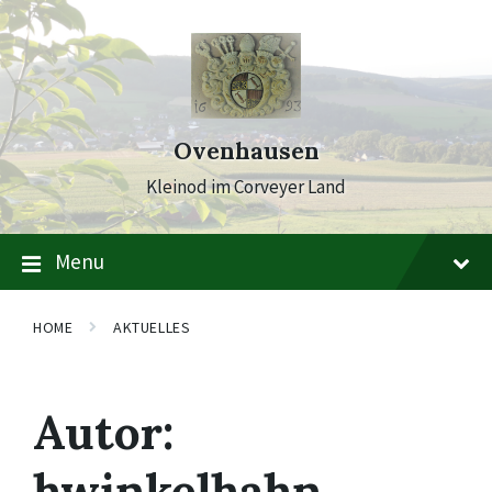
Skip
Skip
Skip
to
to
to
content
main
footer
navigation
Ovenhausen
Kleinod im Corveyer Land
Menu
HOME
AKTUELLES
Autor:
hwinkelhahn