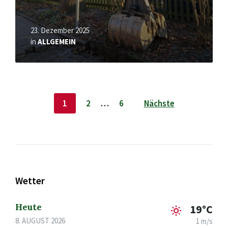
23. Dezember 2025
in
ALLGEMEIN
Seitennummerierung
1
2
…
6
Nächste
der
Beiträge
Wetter
Heute
19°C
8. AUGUST 2026
1 m/s