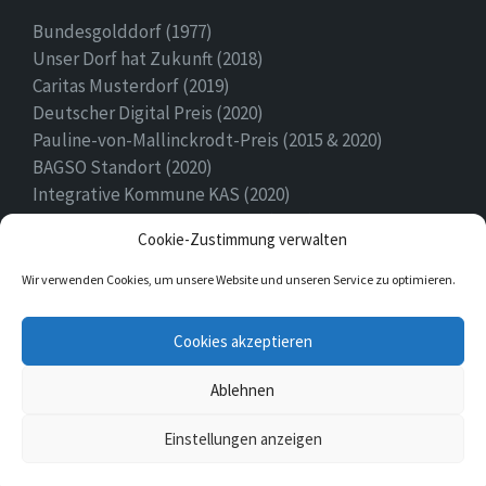
Bundesgolddorf (1977)
Unser Dorf hat Zukunft (2018)
Caritas Musterdorf (2019)
Deutscher Digital Preis (2020)
Pauline-von-Mallinckrodt-Preis (2015 & 2020)
BAGSO Standort (2020)
Integrative Kommune KAS (2020)
Ehrenamtspreis Stadt Höxter (2020)
Cookie-Zustimmung verwalten
Heimatpreis (2022)
Wir verwenden Cookies, um unsere Website und unseren Service zu optimieren.
E-
Facebook
Twitter
Cookies akzeptieren
Mail
Ablehnen
© 2026 Ovenhausen
Einstellungen anzeigen