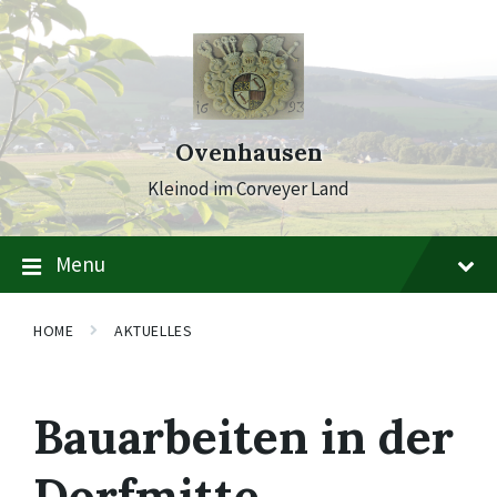
Skip
Skip
Skip
to
to
to
content
main
footer
navigation
Ovenhausen
Kleinod im Corveyer Land
Menu
HOME
AKTUELLES
Bauarbeiten in der
Dorfmitte