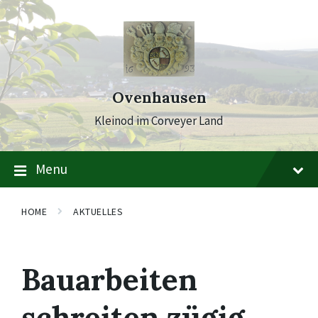
Skip
Skip
Skip
to
to
to
content
main
footer
navigation
Ovenhausen
Kleinod im Corveyer Land
Menu
HOME
AKTUELLES
Bauarbeiten
schreiten zügig