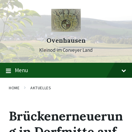
Skip
Skip
Skip
to
to
to
content
main
footer
navigation
Ovenhausen
Kleinod im Corveyer Land
Menu
HOME
AKTUELLES
Brückenerneuerun
g in Dorfmitte auf