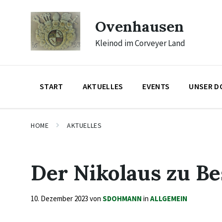
Skip
Skip
Skip
to
to
to
Ovenhausen
content
main
footer
navigation
Kleinod im Corveyer Land
START
AKTUELLES
EVENTS
UNSER D
HOME
AKTUELLES
Der Nikolaus zu Be
10. Dezember 2023
von
SDOHMANN
in
ALLGEMEIN