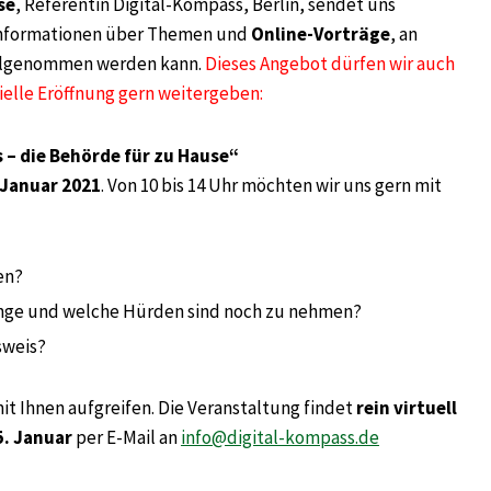
se
, Referentin Digital-Kompass, Berlin, sendet uns
Informationen über Themen und
Online-Vorträge
, an
ilgenommen werden kann.
Dieses Angebot dürfen wir auch
zielle Eröffnung gern weitergeben:
 – die Behörde für zu Hause“
 Januar 2021
. Von 10 bis 14 Uhr möchten wir uns gern mit
en?
änge und welche Hürden sind noch zu nehmen?
sweis?
 Ihnen aufgreifen. Die Veranstaltung findet
rein virtuell
5. Januar
per E-Mail an
info@digital-kompass.de