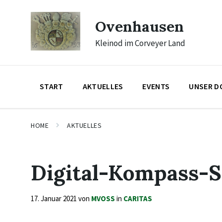
Skip
Skip
Skip
to
to
to
Ovenhausen
content
main
footer
navigation
Kleinod im Corveyer Land
START
AKTUELLES
EVENTS
UNSER D
HOME
AKTUELLES
Digital-Kompass-S
17. Januar 2021
von
MVOSS
in
CARITAS