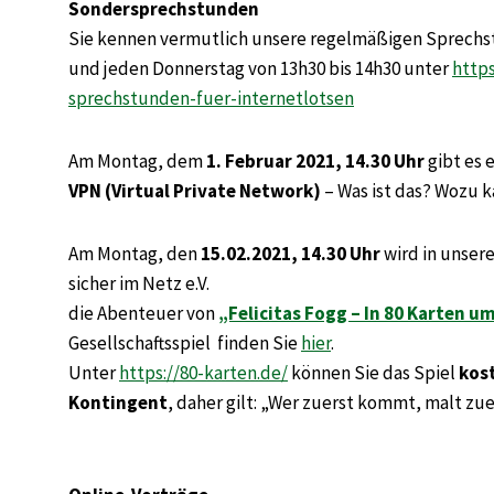
Sondersprechstunden
Sie kennen vermutlich unsere regelmäßigen Sprechst
und jeden Donnerstag von 13h30 bis 14h30 unter
https
sprechstunden-fuer-internetlotsen
Am Montag, dem
1. Februar 2021, 14.30 Uhr
gibt es 
VPN (Virtual Private Network)
– Was ist das? Wozu 
Am Montag, den
15.02.2021, 14.30 Uhr
wird in unser
sicher im Netz e.V.
die Abenteuer von
„Felicitas Fogg – In 80 Karten u
Gesellschaftsspiel finden Sie
hier
.
Unter
https://80-karten.de/
können Sie das Spiel
kos
Kontingent
, daher gilt: „Wer zuerst kommt, malt zue