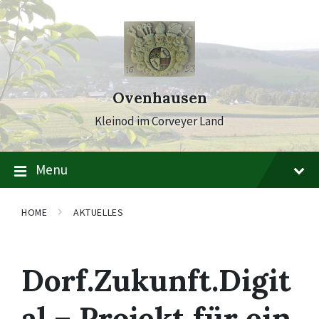
Skip
Skip
Skip
to
to
to
content
main
footer
navigation
Ovenhausen
Kleinod im Corveyer Land
Menu
HOME
AKTUELLES
Dorf.Zukunft.Digit
al – Projekt für ein