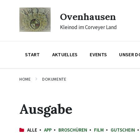
Skip
Skip
Skip
to
to
to
Ovenhausen
content
main
footer
navigation
Kleinod im Corveyer Land
START
AKTUELLES
EVENTS
UNSER D
HOME
DOKUMENTE
Ausgabe
ALLE
APP
BROSCHÜREN
FILM
GUTSCHEIN