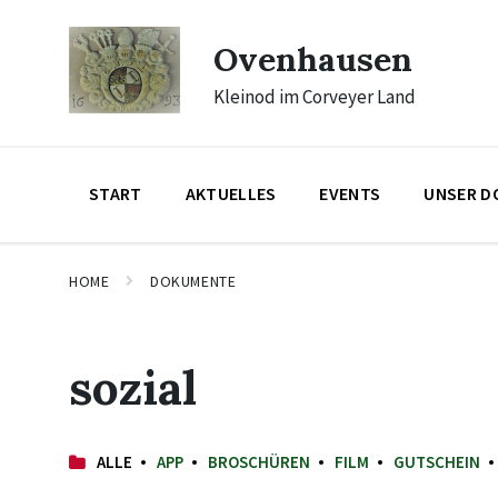
Skip
Skip
Skip
to
to
to
Ovenhausen
content
main
footer
navigation
Kleinod im Corveyer Land
START
AKTUELLES
EVENTS
UNSER D
HOME
DOKUMENTE
sozial
ALLE
APP
BROSCHÜREN
FILM
GUTSCHEIN