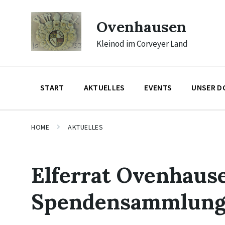
Skip
Skip
Skip
to
to
to
Ovenhausen
content
main
footer
navigation
Kleinod im Corveyer Land
START
AKTUELLES
EVENTS
UNSER D
HOME
AKTUELLES
Elferrat Ovenhause
Spendensammlun