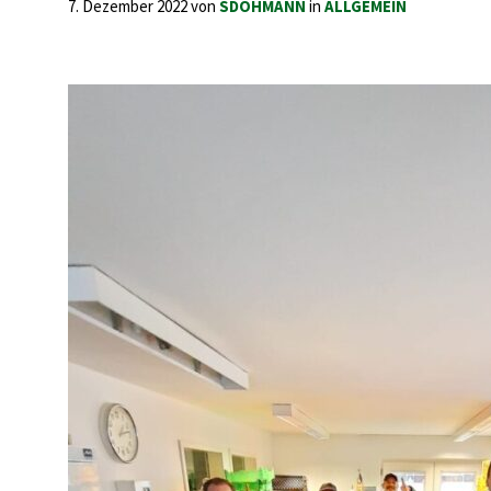
7. Dezember 2022
von
SDOHMANN
in
ALLGEMEIN