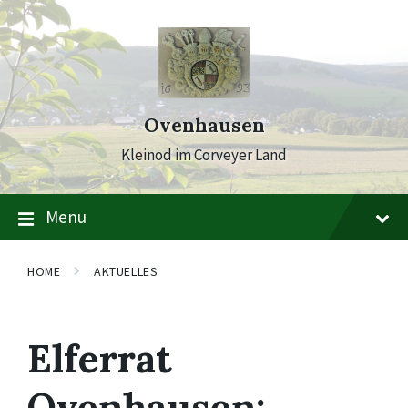
Skip
Skip
Skip
to
to
to
content
main
footer
navigation
Ovenhausen
Kleinod im Corveyer Land
Menu
HOME
AKTUELLES
Elferrat
Ovenhausen: