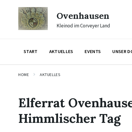
Skip
Skip
Skip
to
to
to
Ovenhausen
content
main
footer
navigation
Kleinod im Corveyer Land
START
AKTUELLES
EVENTS
UNSER D
HOME
AKTUELLES
Elferrat Ovenhause
Himmlischer Tag