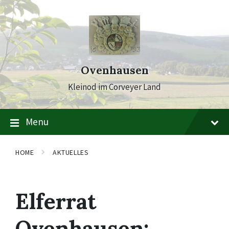
Skip
Skip
Skip
to
to
to
content
main
footer
navigation
Ovenhausen
Kleinod im Corveyer Land
Menu
HOME
AKTUELLES
Elferrat
Ovenhausen: