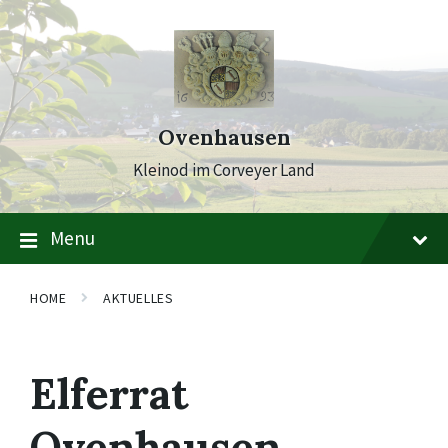
Skip
Skip
Skip
to
to
to
content
main
footer
navigation
Ovenhausen
Kleinod im Corveyer Land
Menu
HOME
AKTUELLES
Elferrat
Ovenhausen