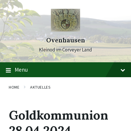
Skip
Skip
Skip
to
to
to
content
main
footer
navigation
Ovenhausen
Kleinod im Corveyer Land
Menu
HOME
AKTUELLES
Goldkommunion
28.04.2024