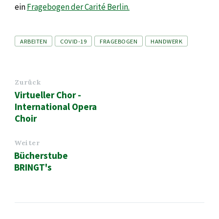
ein
Fragebogen der Carité Berlin.
Tags
ARBEITEN
COVID-19
FRAGEBOGEN
HANDWERK
Zurück
Virtueller Chor -
International Opera
Choir
Weiter
Bücherstube
BRINGT's