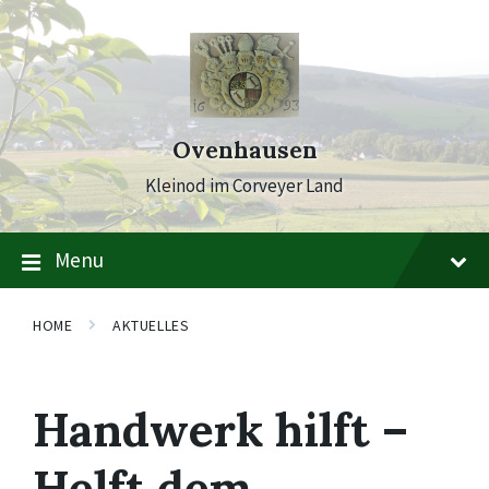
Skip
Skip
Skip
to
to
to
content
main
footer
navigation
Ovenhausen
Kleinod im Corveyer Land
Menu
HOME
AKTUELLES
Handwerk hilft –
Helft dem