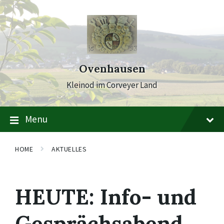
Skip
Skip
Skip
to
to
to
content
main
footer
navigation
Ovenhausen
Kleinod im Corveyer Land
Menu
HOME
AKTUELLES
HEUTE: Info- und
Gesprächsabend