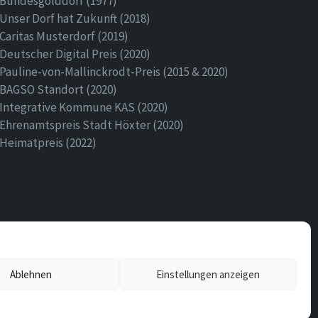
Bundesgolddorf (1977)
Unser Dorf hat Zukunft (2018)
Caritas Musterdorf (2019)
Deutscher Digital Preis (2020)
Pauline-von-Mallinckrodt-Preis (2015 & 2020)
BAGSO Standort (2020)
Integrative Kommune KAS (2020)
Ehrenamtspreis Stadt Höxter (2020)
Heimatpreis (2022)
Ablehnen
Einstellungen anzeigen