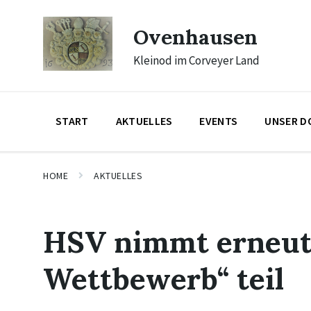
Skip
Skip
Skip
to
to
to
Ovenhausen
content
main
footer
navigation
Kleinod im Corveyer Land
START
AKTUELLES
EVENTS
UNSER D
HOME
AKTUELLES
HSV nimmt erneut
Wettbewerb“ teil