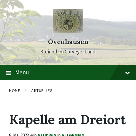
Skip
Skip
Skip
to
to
to
content
main
footer
navigation
Ovenhausen
Kleinod im Corveyer Land
Menu
HOME
AKTUELLES
Kapelle am Dreiort
8. Mai 2023
von
GLUDWIG
in
ALLGEMEIN