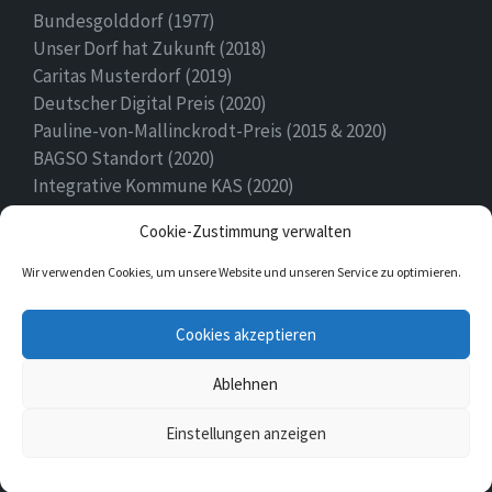
Bundesgolddorf (1977)
Unser Dorf hat Zukunft (2018)
Caritas Musterdorf (2019)
Deutscher Digital Preis (2020)
Pauline-von-Mallinckrodt-Preis (2015 & 2020)
BAGSO Standort (2020)
Integrative Kommune KAS (2020)
Ehrenamtspreis Stadt Höxter (2020)
Cookie-Zustimmung verwalten
Heimatpreis (2022)
Wir verwenden Cookies, um unsere Website und unseren Service zu optimieren.
E-
Facebook
Twitter
Cookies akzeptieren
Mail
Ablehnen
© 2026 Ovenhausen
Einstellungen anzeigen