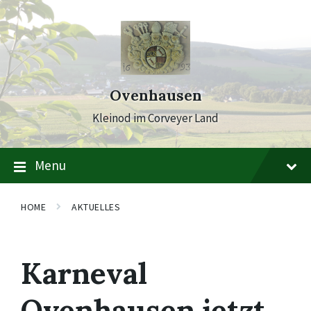
Skip
Skip
Skip
to
to
to
content
main
footer
navigation
Ovenhausen
Kleinod im Corveyer Land
Menu
HOME
AKTUELLES
Karneval
Ovenhausen jetzt