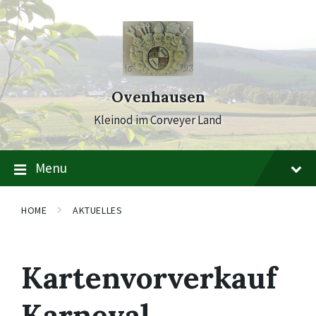
Skip
Skip
Skip
to
to
to
content
main
footer
navigation
Ovenhausen
Kleinod im Corveyer Land
Menu
HOME
AKTUELLES
Kartenvorverkauf
Karneval