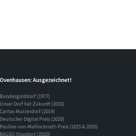
Ovenhausen: Ausgezeichnet!
Bundesgolddorf (1977)
Unser Dorf hat Zukunft (2018)
Caritas Musterdorf (2019)
Deutscher Digital Preis (2020)
Pauline-von-Mallinckrodt-Preis (2015 & 2020)
BAGSO Standort (2020)