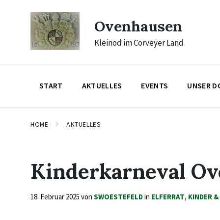
Skip
Skip
Skip
to
to
to
Ovenhausen
content
main
footer
navigation
Kleinod im Corveyer Land
START
AKTUELLES
EVENTS
UNSER D
HOME
AKTUELLES
Kinderkarneval O
18. Februar 2025
von
SWOESTEFELD
in
ELFERRAT
,
KINDER &