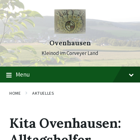
Skip
Skip
Skip
to
to
to
content
main
footer
navigation
Ovenhausen
Kleinod im Corveyer Land
Menu
HOME
AKTUELLES
Kita Ovenhausen:
Alltagshelfer