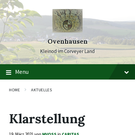
Skip
Skip
Skip
to
to
to
content
main
footer
navigation
Ovenhausen
Kleinod im Corveyer Land
Menu
HOME
AKTUELLES
Klarstellung
19. März 2021
von
MVOSS
in
CARITAS