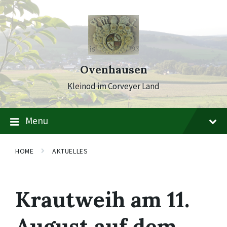
Skip
Skip
Skip
to
to
to
content
main
footer
navigation
Ovenhausen
Kleinod im Corveyer Land
Menu
HOME
AKTUELLES
Krautweih am 11.
August auf dem