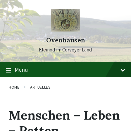
Skip
Skip
Skip
to
to
to
content
main
footer
navigation
Ovenhausen
Kleinod im Corveyer Land
Menu
HOME
AKTUELLES
Menschen – Leben
– Retten