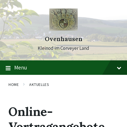
Skip
Skip
Skip
to
to
to
content
main
footer
navigation
Ovenhausen
Kleinod im Corveyer Land
Menu
HOME
AKTUELLES
Online-
Vortragangebote